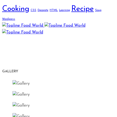
Cooking
Recipe
CSS
Decorate
HTML
Learning
Soup
Wordpress
Top Line Food oferă o experiență complet deosebită în
ceea ce privește planificarea și realizarea evenimentelor,
îmbinând în mod inedit calitatea serviciilor, bunul gust și
eleganța prezentărilor.
GALLERY