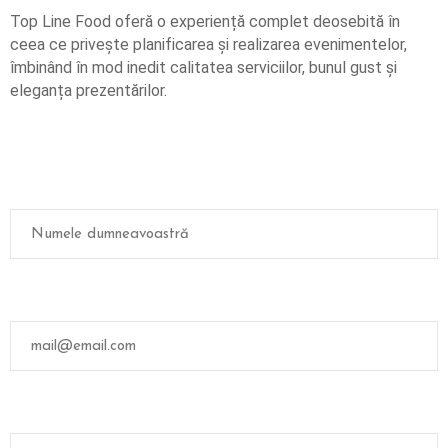
L
Top Line Food oferă o experiență complet deosebită în
E
ceea ce privește planificarea și realizarea evenimentelor,
R
îmbinând în mod inedit calitatea serviciilor, bunul gust și
I
eleganța prezentărilor.
E
C
O
N
T
A
C
T
A
Ț
I
-
N
E