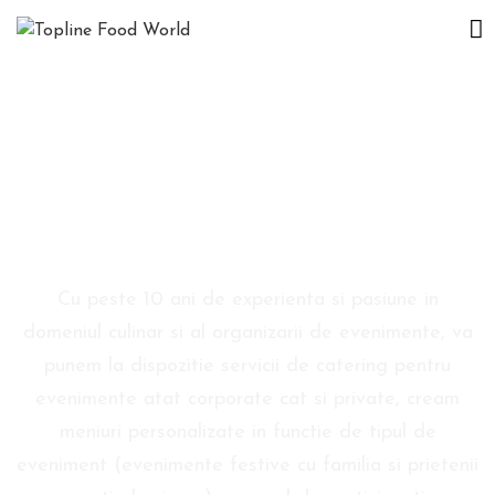
D
E
S
P
R
E
Rezervare
N
O
Cu peste 10 ani de experienta si pasiune in
I
domeniul culinar si al organizarii de evenimente, va
punem la dispozitie servicii de catering pentru
E
V
evenimente atat corporate cat si private, cream
E
meniuri personalizate in functie de tipul de
N
eveniment (evenimente festive cu familia si prietenii
I