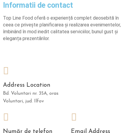
Informatii de contact
M
E
Top Line Food oferă o experiență complet deosebită în
N
ceea ce privește planificarea și realizarea evenimentelor,
T
îmbinând în mod inedit calitatea serviciilor, bunul gust și
E
eleganța prezentărilor.
R
E
Z
E
R
V
Address Location
A
Bd. Voluntari nr. 35A, oras
R
Voluntari, jud. Ilfov
E
G
A
Număr de telefon
Email Address