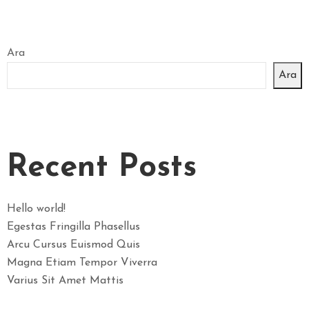
L
E
R
Ara
I
E
Ara
C
O
N
T
Recent Posts
A
C
T
Hello world!
A
Egestas Fringilla Phasellus
Ț
Arcu Cursus Euismod Quis
I
Magna Etiam Tempor Viverra
-
Varius Sit Amet Mattis
N
E