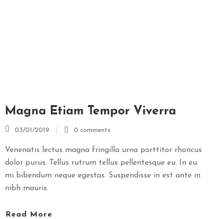
M
E
N
T
E
R
E
Z
Magna Etiam Tempor Viverra
E
R
03/01/2019
0 comments
V
A
Venenatis lectus magna fringilla urna porttitor rhoncus
R
dolor purus. Tellus rutrum tellus pellentesque eu. In eu
E
mi bibendum neque egestas. Suspendisse in est ante in
nibh mauris.
G
A
Read More