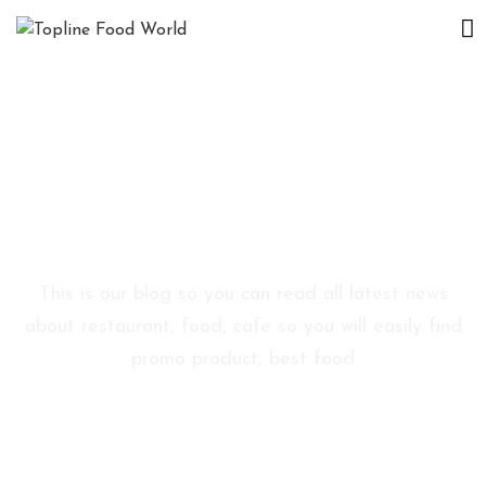
D
E
S
P
R
Blog Sidebar
E
N
O
This is our blog so you can read all latest news
I
about restaurant, food, cafe so you will easily find
promo product, best food
E
V
E
N
I