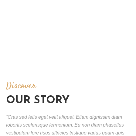
E
R
I
E
C
O
N
T
A
C
Discover
T
A
Ț
OUR STORY
I
-
“Cras sed felis eget velit aliquet. Etiam dignissim diam
N
lobortis scelerisque fermentum. Eu non diam phasellus
E
vestibulum lore risus ultricies tristique varius quam quis