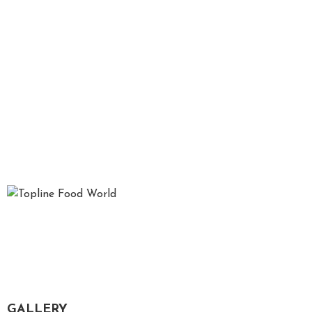
Top Line Food oferă o experiență complet deosebită în ceea
ce privește planificarea și realizarea evenimentelor, îmbinând
în mod inedit calitatea serviciilor, bunul gust și eleganța
prezentărilor.
GALLERY